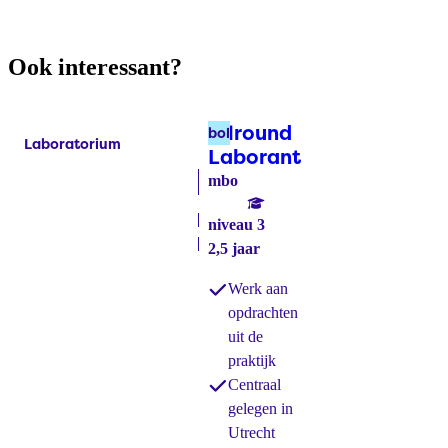
Ook interessant?
Allround
bol
Laboratorium
Labels:
Laborant
(bol)
mbo
niveau 3
2,5 jaar
Werk aan
opdrachten
uit de
praktijk
Centraal
gelegen in
Utrecht