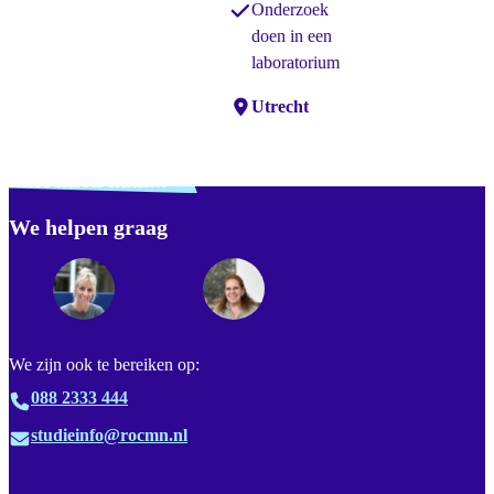
Onderzoek
doen in een
laboratorium
Locaties:
Utrecht
Verdwaald? Zoek je
misschien naar...
We helpen graag
Footer
We zijn ook te bereiken op:
088 2333 444
studieinfo@rocmn.nl