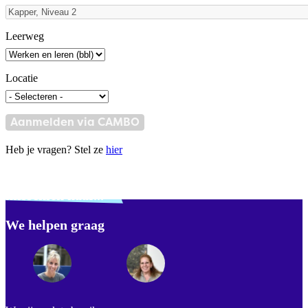
Leerweg
Locatie
Aanmelden via CAMBO
Heb je vragen? Stel ze
hier
Verdwaald? Zoek je
misschien naar...
We helpen graag
Footer