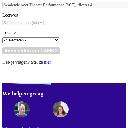
Leerweg
Locatie
Aanmelden via CAMBO
Heb je vragen? Stel ze
hier
Verdwaald? Zoek je
misschien naar...
We helpen graag
Footer