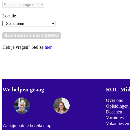
Locatie
Aanmelden via CAMBO
Heb je vragen? Stel ze
hier
Verdwaald? Zoek je
misschien naar...
We helpen graag
Footer
ROC Mid
Over ons
Opleidingen
Decanen
Vacatures
Vakanties en
We zijn ook te bereiken op: