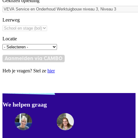
Gekozen opleiding
Leerweg
Locatie
Aanmelden via CAMBO
Heb je vragen? Stel ze
hier
Verdwaald? Zoek je
misschien naar...
We helpen graag
Footer