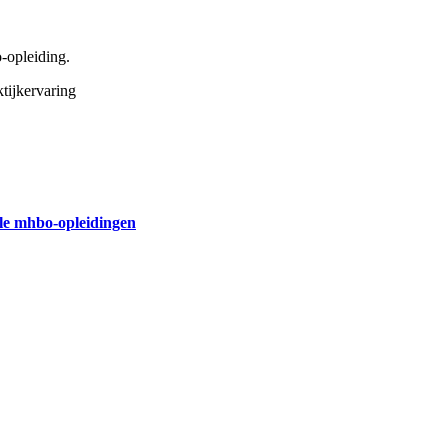
o-opleiding.
ktijkervaring
lle mhbo-opleidingen