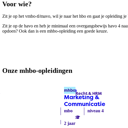
Voor wie?
Zit je op het vmbo-tl/mavo, wil je naar het hbo en gaat je opleiding
Zit je op de havo en heb je minimaal een overgangsbewijs havo 4 naar 
opdoen? Ook dan is een mhbo-opleiding een goede keuze.
Onze mhbo-opleidingen
bo)
Mbo
mhbo
e
Recht & HRM
Labels:
Marketing &
Communicatie
(mhbo)
mbo
niveau 4
2 jaar