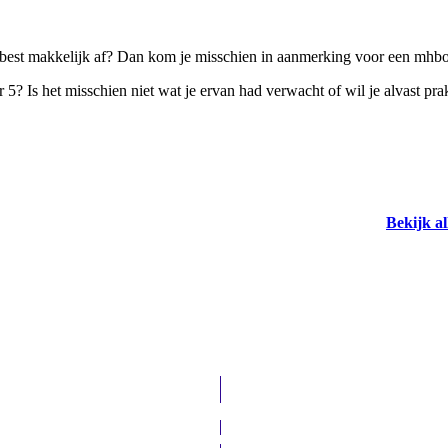
 je best makkelijk af? Dan kom je misschien in aanmerking voor een mhb
5? Is het misschien niet wat je ervan had verwacht of wil je alvast pra
Bekijk a
Mbo
mhbo
Rechten
& HR
(mhbo)
mbo
niveau 4