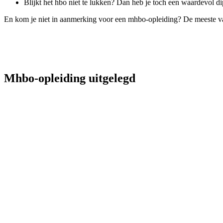
Blijkt het hbo niet te lukken? Dan heb je toch een waardevol 
En kom je niet in aanmerking voor een mhbo-opleiding? De meeste va
Mhbo-opleiding uitgelegd
Mhbo | Snel en goed voorbereid n