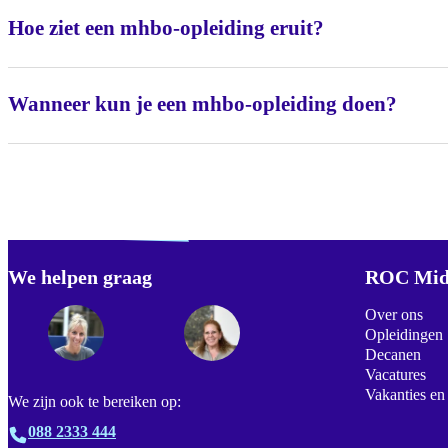
Hoe ziet een mhbo-opleiding eruit?
Wanneer kun je een mhbo-opleiding doen?
Verdwaald? Zoek je
misschien naar...
We helpen graag
Footer
ROC Mid
Over ons
Opleidingen
Decanen
Vacatures
Vakanties en
We zijn ook te bereiken op:
088 2333 444