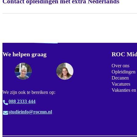
Contact opleidingen met extra Nederlands
Verdwaald? Zoek je
misschien naar...
We helpen graag
Footer
ROC Mid
Over ons
Opleidingen
Decanen
Vacatures
Vakanties en
We zijn ook te bereiken op:
088 2333 444
studieinfo@rocmn.nl