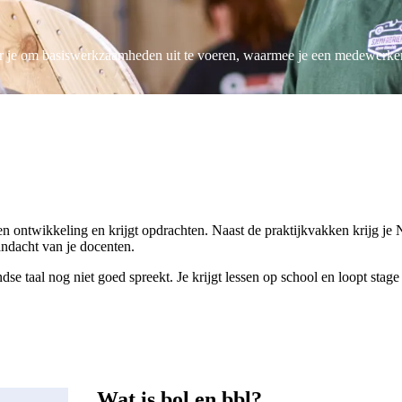
er je om basiswerkzaamheden uit te voeren, waarmee je een medewerker 
gen ontwikkeling en krijgt opdrachten. Naast de praktijkvakken krijg je
andacht van je docenten.
se taal nog niet goed spreekt. Je krijgt lessen op school en loopt stage 
Wat is bol en bbl?