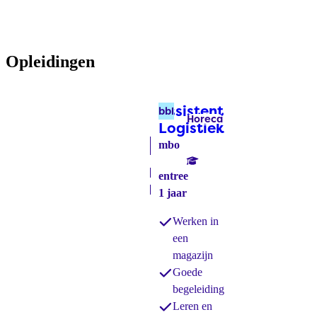
Opleidingen
Assistent
bbl
Horeca
Labels:
Logistiek
(bbl)
mbo
entree
1 jaar
Werken in
een
magazijn
Goede
begeleiding
Leren en