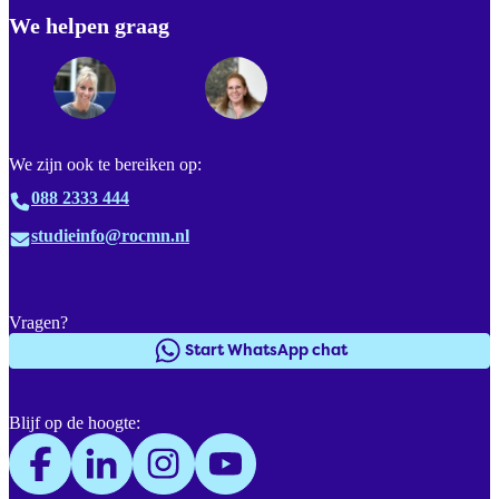
We helpen graag
Footer
We zijn ook te bereiken op:
088 2333 444
studieinfo@rocmn.nl
Vragen?
Start WhatsApp chat
Blijf op de hoogte: