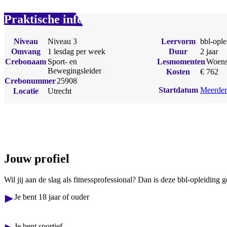
Praktische info
Niveau
Niveau 3
Leervorm
bbl-ople
Omvang
1 lesdag per week
Duur
2 jaar
Crebonaam
Sport- en
Lesmomenten
Woens
Bewegingsleider
Kosten
€ 762
Crebonummer
25908
Startdatum
Meerder
Locatie
Utrecht
Jouw profiel
Wil jij aan de slag als fitnessprofessional? Dan is deze bbl-opleiding 
Je bent 18 jaar of ouder
Je bent sportief