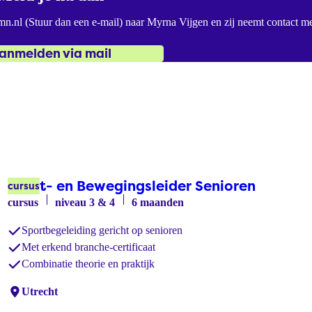
mn.nl
(Stuur dan een e-mail)
naar Myrna Vijgen en zij neemt contact me
anmelden via mail
Sport- en Bewegingsleider Senioren
cursus
cursus
niveau 3 & 4
6 maanden
Sportbegeleiding gericht op senioren
Met erkend branche-certificaat
Combinatie theorie en praktijk
Locaties:
Utrecht