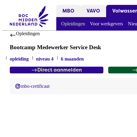
MBO
VAVO
Volwasse
Opleidingen
Voor werkgevers
Nieu
Opleidingen
Bootcamp Medewerker Service Desk
opleiding
niveau 4
6 maanden
Direct aanmelden
mbo-certificaat