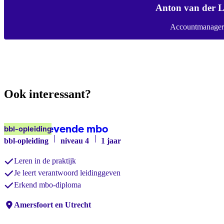
Anton van der 
Accountmanager
Ook interessant?
Leidinggevende mbo
bbl-opleiding
bbl-opleiding
niveau 4
1 jaar
Leren in de praktijk
Je leert verantwoord leidinggeven
Erkend mbo-diploma
Locaties:
Amersfoort en Utrecht