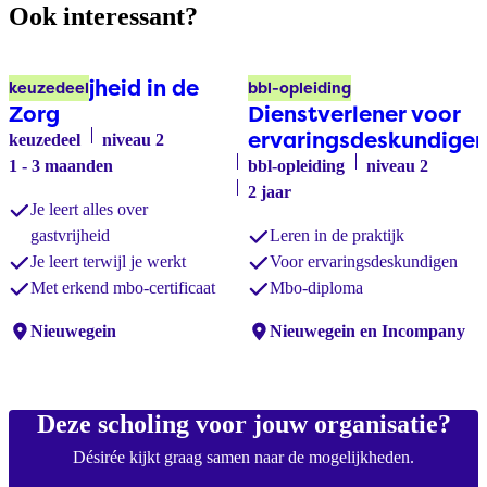
Ook interessant?
Gastvrijheid in de
Facilitair
keuzedeel
bbl-opleiding
Zorg
Dienstverlener voor
ervaringsdeskundige
keuzedeel
niveau 2
1 - 3 maanden
bbl-opleiding
niveau 2
2 jaar
Je leert alles over
gastvrijheid
Leren in de praktijk
Je leert terwijl je werkt
Voor ervaringsdeskundigen
Met erkend mbo-certificaat
Mbo-diploma
Locaties:
Nieuwegein
Locaties:
Nieuwegein en Incompany
Deze scholing voor jouw organisatie?
Désirée kijkt graag samen naar de mogelijkheden.