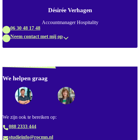
Désirée Verhagen
Accountmanager Hospitality
06 30 48 17 48
Neem contact met mij op
Verdwaald? Zoek je
misschien naar...
We helpen graag
Footer
We zijn ook te bereiken op:
088 2333 444
studieinfo@rocmn.nl