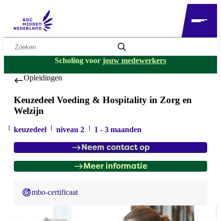
Zoekwoord
Scholing voor
jouw medewerkers
Opleidingen
Keuzedeel Voeding & Hospitality in Zorg en
Welzijn
keuzedeel
niveau 2
1 - 3 maanden
Neem contact op
Meer informatie
mbo-certificaat