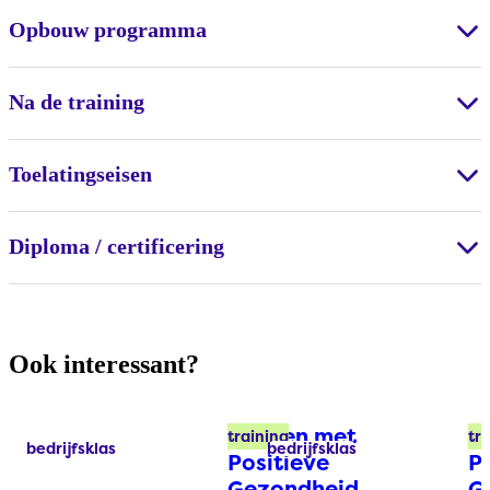
Opbouw programma
Na de training
Toelatingseisen
Diploma / certificering
Ook interessant?
Werken met
In
training
tr
bedrijfsklas
bedrijfsklas
Labels:
Labels:
Positieve
P
Gezondheid
G