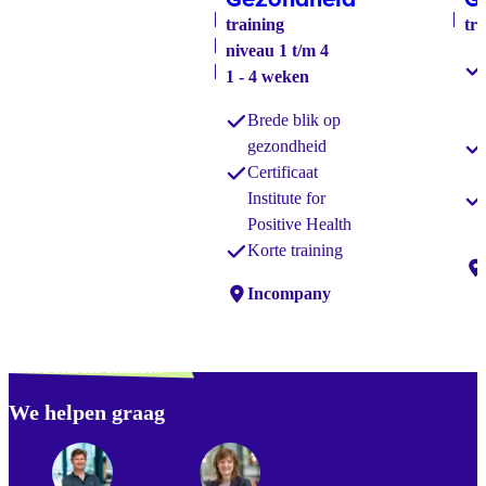
training
tr
niveau 1 t/m 4
1 - 4 weken
Brede blik op
gezondheid
Certificaat
Institute for
Positive Health
Korte training
Lo
Locaties:
Incompany
Verdwaald? Zoek je
misschien naar...
We helpen graag
Footer