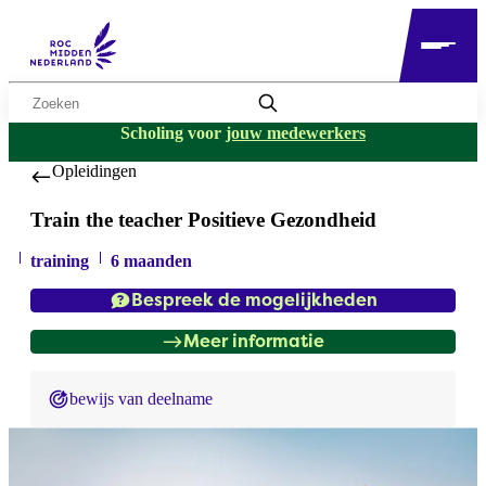
Zoekwoord
Scholing voor
jouw medewerkers
Opleidingen
Train the teacher Positieve Gezondheid
training
6 maanden
Bespreek de mogelijkheden
Meer informatie
bewijs van deelname