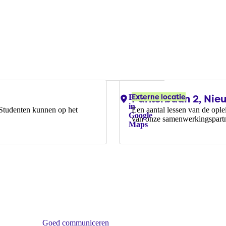
Parkerbaan 2, Nie
Externe locatie
Locaties:
Bekijk
in
. Studenten kunnen op het
Een aantal lessen van de opl
Google
van onze samenwerkingspart
Maps
Goed communiceren