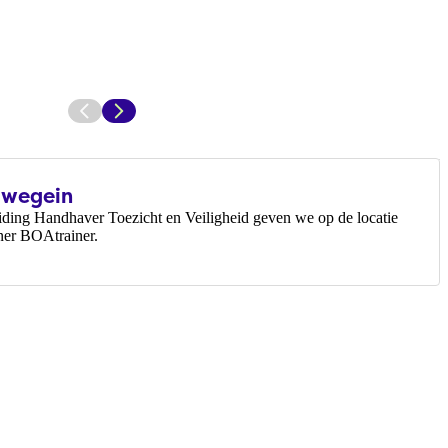
uwegein
eiding Handhaver Toezicht en Veiligheid geven we op de locatie
ner BOAtrainer.