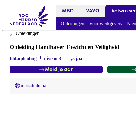
MBO
VAVO
Volwasse
Opleidingen
Voor werkgevers
Nieu
Opleidingen
Opleiding Handhaver Toezicht en Veiligheid
bbl-opleiding
niveau 3
1,5 jaar
Meld je aan
mbo-diploma