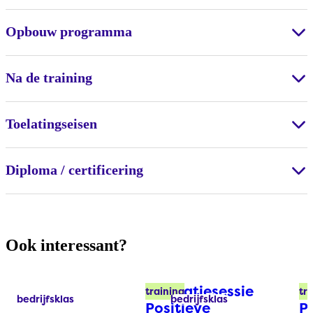
Opbouw programma
Na de training
Toelatingseisen
Diploma / certificering
Ook interessant?
Inspiratiesessie
W
training
tr
bedrijfsklas
bedrijfsklas
Labels:
Labels:
Positieve
P