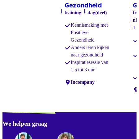
Gezondheid
G
training
dag(deel)
tr
ni
Kennismaking met
1 
Positieve
Gezondheid
Anders leren kijken
naar gezondheid
Inspiratiesessie van
1,5 tot 3 uur
Locaties:
Incompany
Lo
Verdwaald? Zoek je
misschien naar...
We helpen graag
Footer