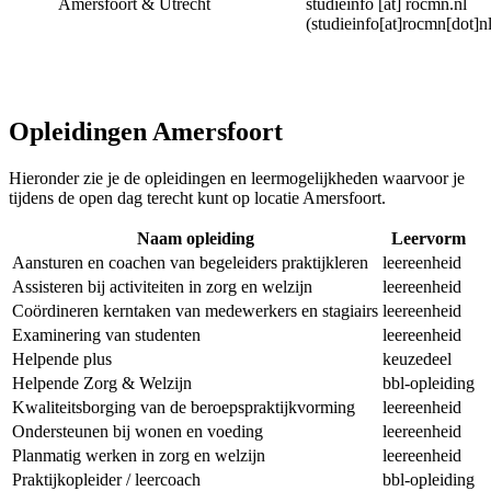
Amersfoort & Utrecht
studieinfo
[at]
rocmn.nl
(studieinfo[at]rocmn[dot]nl
Opleidingen Amersfoort
Hieronder zie je de opleidingen en leermogelijkheden waarvoor je
tijdens de open dag terecht kunt op locatie Amersfoort.
Naam opleiding
Leervorm
Aansturen en coachen van begeleiders praktijkleren
leereenheid
Assisteren bij activiteiten in zorg en welzijn
leereenheid
Coördineren kerntaken van medewerkers en stagiairs
leereenheid
Examinering van studenten
leereenheid
Helpende plus
keuzedeel
Helpende Zorg & Welzijn
bbl-opleiding
Kwaliteitsborging van de beroepspraktijkvorming
leereenheid
Ondersteunen bij wonen en voeding
leereenheid
Planmatig werken in zorg en welzijn
leereenheid
Praktijkopleider / leercoach
bbl-opleiding