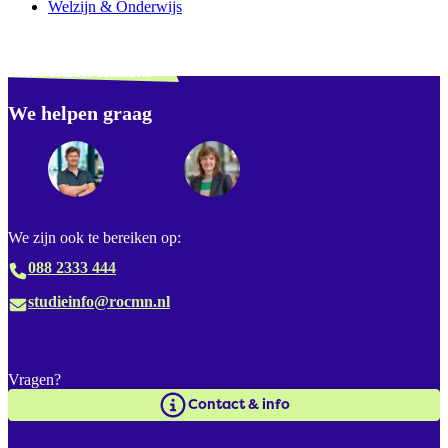
Welzijn & Onderwijs
Verdwaald? Zoek je
misschien naar...
We helpen graag
Footer
We zijn ook te bereiken op:
088 2333 444
studieinfo@rocmn.nl
Vragen?
Contact & info