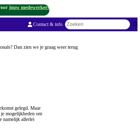
voor
jouw medewerkers
Contact & info
Zoekwoord
onals? Dan zien we je graag weer terug
toekomst gelegd. Maar
ek je mogelijkheden om
 namelijk allerlei