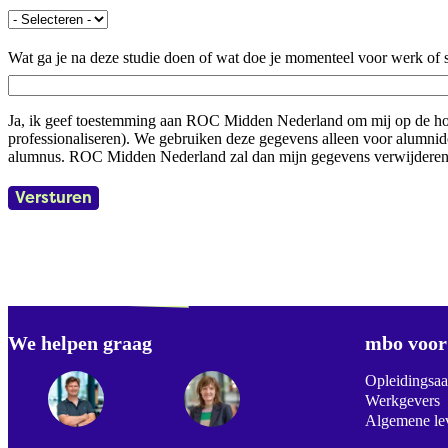
In welke plaats heb je gestudeerd?
Wat ga je na deze studie doen of wat doe je momenteel voor werk of 
Ja, ik geef toestemming aan ROC Midden Nederland om mij op de h
professionaliseren). We gebruiken deze gegevens alleen voor alumni
alumnus. ROC Midden Nederland zal dan mijn gegevens verwijderen 
Versturen
Verdwaald? Zoek je
misschien naar...
We helpen graag
Footer
mbo voor 
Opleidingsa
Werkgevers
Algemene le