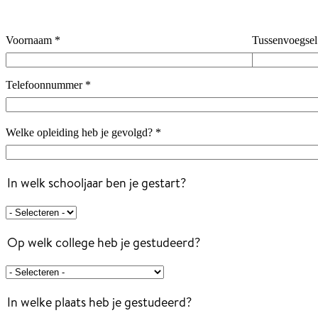
Voornaam
*
Tussenvoegsel
Telefoonnummer
*
Welke opleiding heb je gevolgd?
*
In welk schooljaar ben je gestart?
In welk schooljaar ben je gestart?
*
Op welk college heb je gestudeerd?
Op welk college heb je gestudeerd?
*
container
In welke plaats heb je gestudeerd?