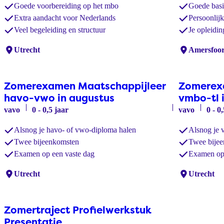
Goede voorbereiding op het mbo
Goede basi
Extra aandacht voor Nederlands
Persoonlij
Veel begeleiding en structuur
Je opleidi
Locaties:
Utrecht
Locaties:
Amersfoor
Zomerexamen Maatschappijleer
Zomerex
havo-vwo in augustus
vmbo-tl 
vavo
0 - 0,5 jaar
vavo
0 - 0
Alsnog je havo- of vwo-diploma halen
Alsnog je 
Twee bijeenkomsten
Twee bije
Examen op een vaste dag
Examen op 
Locaties:
Utrecht
Locaties:
Utrecht
Zomertraject Profielwerkstuk
Presentatie