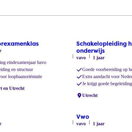
orexamenklas
Schakelopleiding 
onderwijs
r
vavo
1 jaar
ing eindexamenjaar havo
iding en structuur
Goede voorbereiding op h
oor loopbaanoriëntatie
Extra aandacht voor Neder
Je krijgt goede begeleiding
t en Utrecht
Locaties:
Utrecht
Vwo
r
vavo
1 jaar