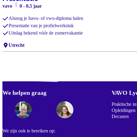
vavo
0 - 0,5 jaar
Alsnog je havo- of vwo-diploma halen
Presentatie van je profielwerkstuk
Uitslag bekend vóór de zomervakantie
Locaties:
Utrecht
Verdwaald? Zoek je
misschien naar...
We helpen graag
Footer
VAVO Ly
Praktische in
Opleidingen
Decanen
We zijn ook te bereiken op: