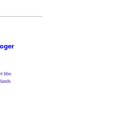
hoger
et hbo
lands