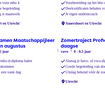
s voor mbo 4
Voorbereiding op het hbo 
ke begeleiding
Deelcertificaten behalen v
ng is maatwerk
Je eigen studentcoach
t en Utrecht
Locaties:
Amersfoort en Utrecht
amen Maatschappijleer
Zomertraject Profi
in augustus
daagse
,5 jaar
vavo
0 - 0,5 jaar
vmbo-tl-diploma halen
Alsnog je havo- of vwo-d
enkomsten
Goede begeleiding van do
een vaste dag
Uitslag bekend vóór de zo
Locaties:
Utrecht