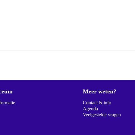
ceum
Meer weten?
formatie
Contact & info
Agenda
Veelgestelde vragen