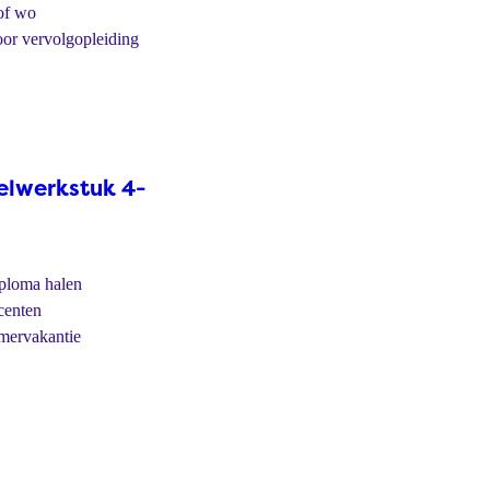
of wo
oor vervolgopleiding
elwerkstuk 4-
iploma halen
centen
mervakantie