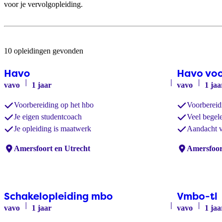
voor je vervolgopleiding.
10 opleidingen gevonden
Havo
Havo vo
vavo
1 jaar
vavo
1 jaa
Voorbereiding op het hbo
Voorbereid
Je eigen studentcoach
Veel begele
Je opleiding is maatwerk
Aandacht v
Locaties:
Amersfoort en Utrecht
Locaties:
Amersfoor
Schakelopleiding mbo
Vmbo-tl
vavo
1 jaar
vavo
1 jaa