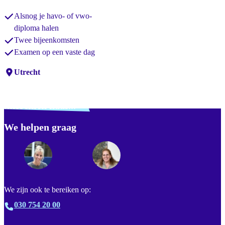
Alsnog je havo- of vwo-
diploma halen
Twee bijeenkomsten
Examen op een vaste dag
Locaties:
Utrecht
Verdwaald? Zoek je
misschien naar...
We helpen graag
Footer
We zijn ook te bereiken op:
030 754 20 00