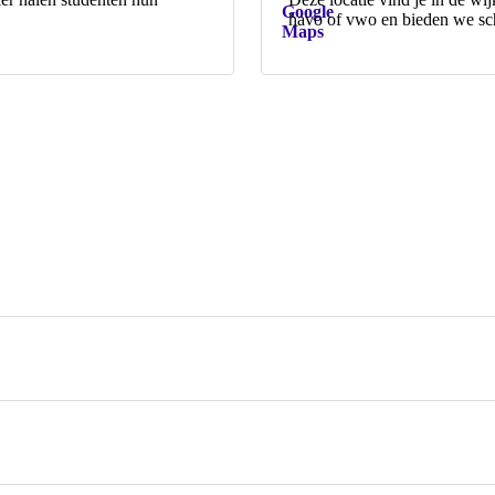
Google
havo of vwo en bieden we sch
Maps