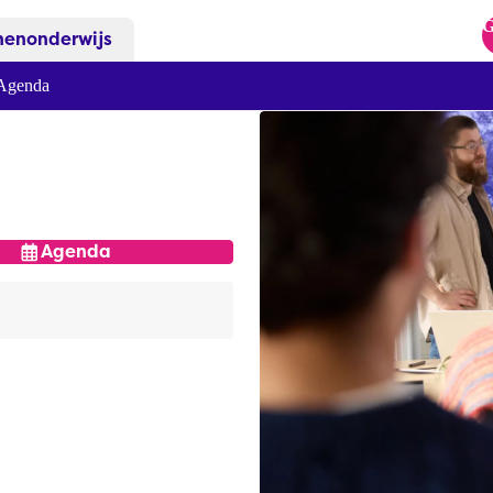
G
nenonderwijs
Agenda
Agenda