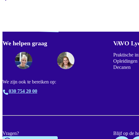
Verdwaald? Zoek je
misschien naar...
We helpen graag
Footer
VAVO Ly
Praktische in
Opleidingen
Decanen
We zijn ook te bereiken op:
030 754 20 00
Vragen?
Blijf op de h