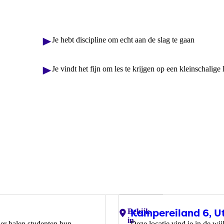
Je hebt discipline om echt aan de slag te gaan
Je vindt het fijn om les te krijgen op een kleinschalige 
Kampereiland 6, U
Locaties:
Bekijk
in
ier halen studenten hun
Deze locatie vind je in de wi