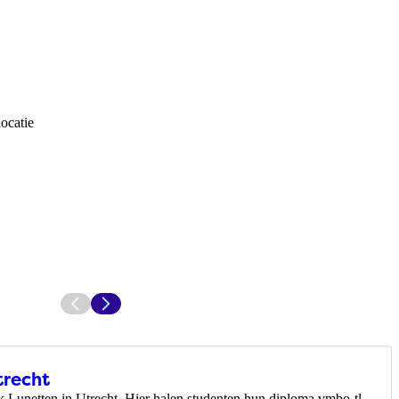
locatie
trecht
jk Lunetten in Utrecht. Hier halen studenten hun diploma vmbo-tl,