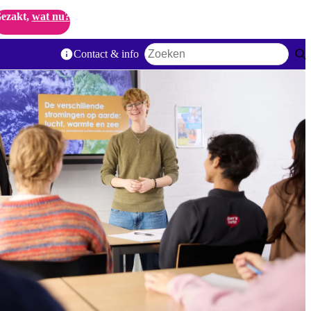
ezakt,
wat nu?
Contact & info
Zoekwoord