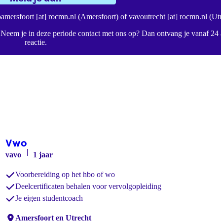
amersfoort
[at]
rocmn.nl
(Amersfoort)
of
vavoutrecht
[at]
rocmn.nl
(Utr
 Neem je in deze periode contact met ons op? Dan ontvang je vanaf 24
reactie.
Vwo
vavo
1 jaar
Voorbereiding op het hbo of wo
Deelcertificaten behalen voor vervolgopleiding
Je eigen studentcoach
Locaties:
Amersfoort en Utrecht