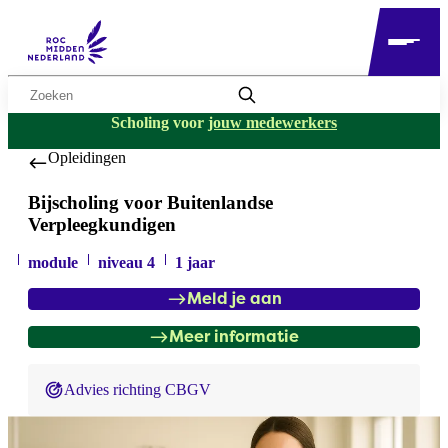
Zoekwoord
Scholing voor
jouw medewerkers
Opleidingen
Bijscholing voor Buitenlandse
Verpleegkundigen
module
niveau 4
1 jaar
Meld je aan
Meer informatie
Advies richting CBGV