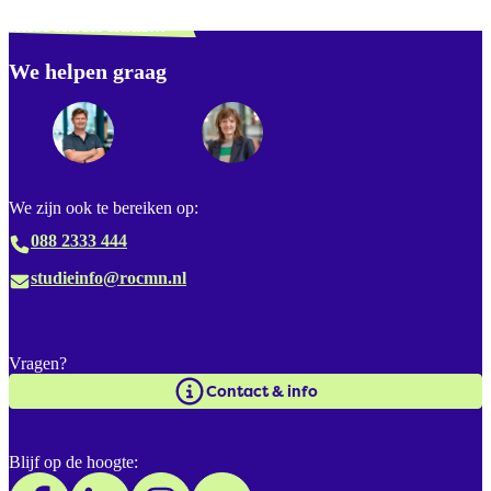
misschien naar...
We helpen graag
Footer
We zijn ook te bereiken op:
088 2333 444
studieinfo@rocmn.nl
Vragen?
Contact & info
Blijf op de hoogte: