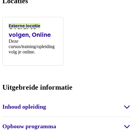
Locaties
Overal te
Externe locatie
volgen, Online
Deze
cursus/training/opleiding
volg je online.
Uitgebreide informatie
Inhoud opleiding
Opbouw programma