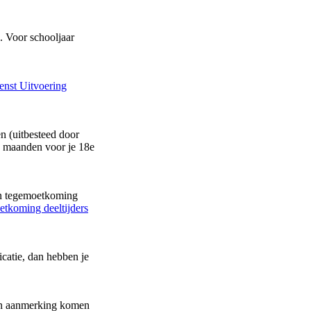
. Voor schooljaar
enst Uitvoering
n (uitbesteed door
ie maanden voor je 18e
een tegemoetkoming
tkoming deeltijders
icatie, dan hebben je
 in aanmerking komen