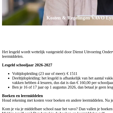
Kosten & Regelingen VAVO Ly
Het lesgeld wordt wettelijk vastgesteld door Dienst Uitvoering Onde
leermiddelen.
Lesgeld schooljaar 2026-2027
Voltijdopleiding (23 uur of meer): € 1511
Deeltijdopleiding: het lesgeld is afhankelijk van het aantal vakk
vakken hebben 4 lesuren, dus dat is dan € 160,00 per schooljaa
Ben je 16 of 17 jaar op 1 augustus 2026, dan betaal je geen lesg
Boeken en leermiddelen
Houd rekening met kosten voor boeken en andere leermiddelen. Na je d
Kom je via je middelbare school naar het vavo? Dan vallen je boeken 