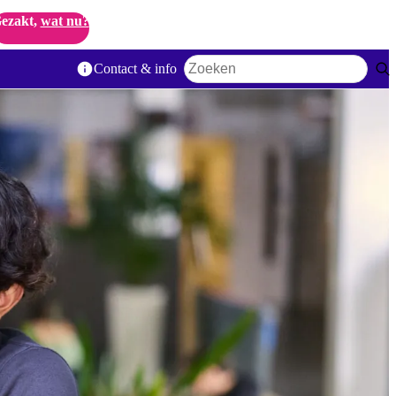
ezakt,
wat nu?
Contact & info
Zoekwoord