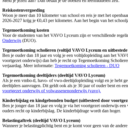
Meld je jezelf aan? Dan betaal je de boeken en leermiddelen zelf.
Reiskostenvergoeding
Woon je meer dan 10 kilometer van school en reis je met het openbaa
2026-2027 krijg je €0,43 per kilometer. Aan het begin van het schoolja
Tegemoetkoming kosten
Voor de studenten van het VAVO Lyceum zijn er verschillende regeli
Onderwijs
(DUO).
Tegemoetkoming scholieren (voltijd VAVO Lyceum en uitbestede vo
Ben je ouder dan 18 jaar en volg je een voltijdopleiding aan het VA
voortgezet onderwijs) dan heb je recht op Tegemoetkoming Scholieren.
verjaardag. Meer informatie:
Tegemoetkoming scholieren - DUO
Tegemoetkoming deeltijders (deeltijd VAVO Lyceum)
Als je een vmbo-tl, havo- of vwo-deeltijdopleiding volgt en je hebt
deeltijders aanvragen. Dit geldt ook als je 30 jaar of ouder bent en e
voortgezet onderwijs of volwassenenonderwijs (vavo).
Kinderbijslag en kindgebonden budget (uitbesteed door voortgez
Ben je jonger dan 18 jaar en volg je via het voortgezet onderwijs een
ouders recht op kinderbijslag. De kinderbijdrage wordt dan hoger.
Belastingaftrek (deeltijd VAVO Lyceum)
Wanneer je belastingplichtig bent en je komt voor geen van de ander