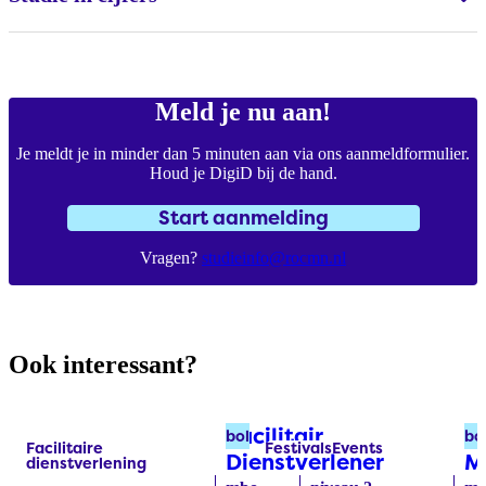
Meld je nu aan!
Je meldt je in minder dan 5 minuten aan via ons aanmeldformulier.
Houd je DigiD bij de hand.
Start aanmelding
Vragen?
studieinfo@rocmn.nl
Ook interessant?
Facilitair
E
bol
bo
Facilitaire
Festivals
Events
Labels:
Labels:
Dienstverlener
(bol)
M
dienstverlening​