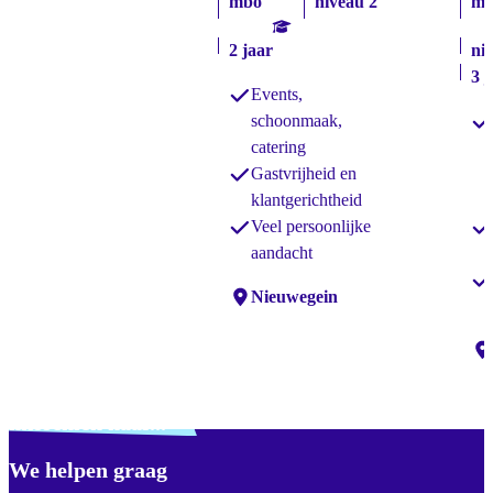
mbo
niveau 2
mb
2 jaar
ni
3 j
Events,
schoonmaak,
catering
Gastvrijheid en
klantgerichtheid
Veel persoonlijke
aandacht
Locaties:
Nieuwegein
Lo
Verdwaald? Zoek je
misschien naar...
We helpen graag
Footer