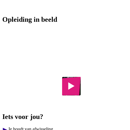
Opleiding in beeld
Horeca &
Dronevlucht
Toerisme
Horeca &
College
Toerisme
College
Iets voor jou?
Je houdt van afwisseling