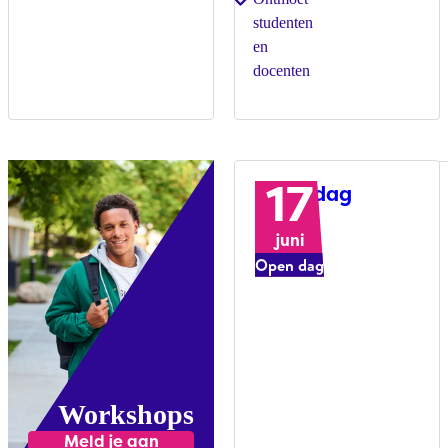
studenten
en
docenten
17
Open dag
juni
Open dag
Workshops
Meld je aan