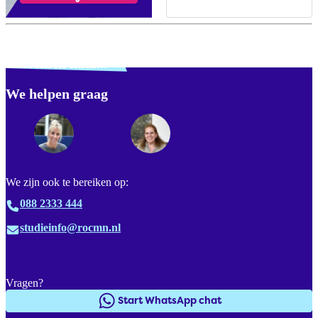
Verdwaald? Zoek je
misschien naar...
We helpen graag
Footer
We zijn ook te bereiken op:
088 2333 444
studieinfo@rocmn.nl
Vragen?
Start WhatsApp chat